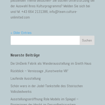
passenden Thema besuchen? Sie suchen Unterstützung bei
der Auswahl Ihres Kulturprogramms? Melden Sie sich bei
uns! M. +43 664 2131386, info@team.culture-
unlimited.com
« Older Entries
Neueste Beiträge
Die UmDenk Fabrik als Wanderausstellung im Greith Haus
Rückblick – Vernissage „Kunstwerke VIII“
Laufende Ausstellung
Schön wars in der Jodel-Tankstelle des Steirischen
Volksliedwerks
Ausstellungseröffnung Role Models im Spiegel –
Pionierinnen der Macht im Gesundheitssystem