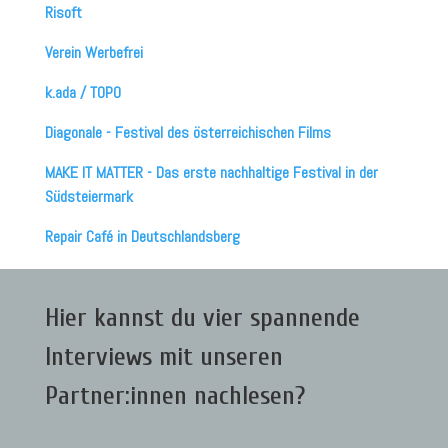
Risoft
Verein Werbefrei
k.ada / TOPO
Diagonale - Festival des österreichischen Films
MAKE IT MATTER - Das erste nachhaltige Festival in der
Südsteiermark
Repair Café in Deutschlandsberg
Hier kannst du vier spannende
Interviews mit unseren
Partner:innen nachlesen?