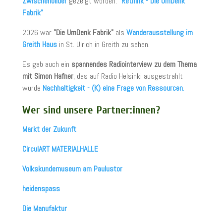
Zwischenbilder
gezeigt worden:
"Rethink - Die UmDenk
Fabrik"
2026 war
"Die UmDenk Fabrik"
als
Wanderausstellung im
Greith Haus
in St. Ulrich in Greith zu sehen.
Es gab auch ein
spannendes Radiointerview zu dem Thema
mit Simon Hafner
, das auf Radio Helsinki ausgestrahlt
wurde
Nachhaltigkeit - (K) eine Frage von Ressourcen
.
Wer sind unsere Partner:innen?
Markt der Zukunft
CirculART MATERIALHALLE
Volkskundemuseum am Paulustor
heidenspass
Die Manufaktur