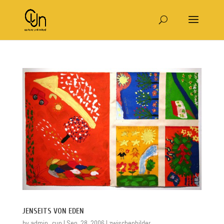
JENSEITS VON EDEN
by
admin_cun
|
Sep. 28, 2006
|
zwischenbilder