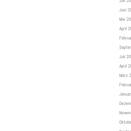
Juli 2
Juni 2
Mai 2
April 
Febru
Septe
Juli 2
April 
März 
Febru
Janua
Dezem
Novem
Oktob