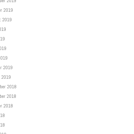
ber 2019
er 2019
t 2019
019
019
2019
2019
ar 2019
r 2019
ber 2018
ber 2018
er 2018
018
018