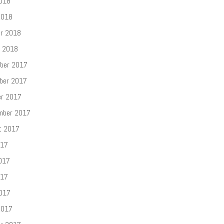
2018
2018
ar 2018
r 2018
ber 2017
ber 2017
er 2017
mber 2017
t 2017
017
017
017
2017
2017