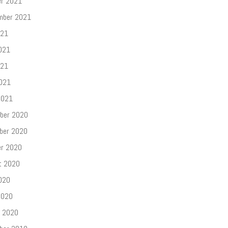
er 2021
mber 2021
021
021
021
2021
2021
ber 2020
ber 2020
er 2020
t 2020
020
2020
r 2020