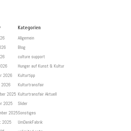
v
Kategorien
026
Allgemein
026
Blog
026
culture support
2026
Hunger auf Kunst & Kultur
ar 2026
Kulturtipp
r 2026
Kulturtransfair
ber 2025
Kulturtransfair Aktuell
er 2025
Slider
mber 2025
Sonstiges
t 2025
UmDenkFabrik