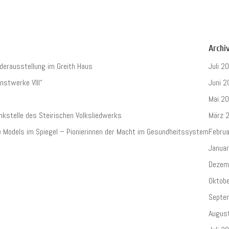
Archi
derausstellung im Greith Haus
Juli 2
nstwerke VIII“
Juni 2
Mai 2
nkstelle des Steirischen Volksliedwerks
März 
e Models im Spiegel – Pionierinnen der Macht im Gesundheitssystem
Febru
Janua
Dezem
Oktob
Septe
Augus