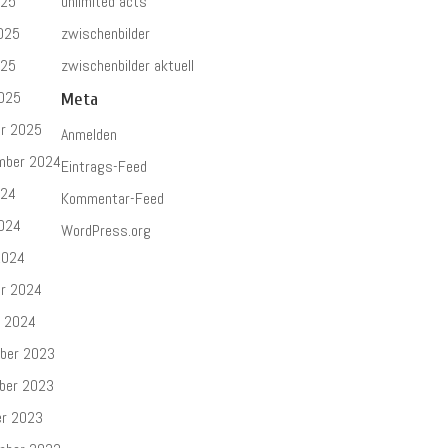
025
unlimited acts
025
zwischenbilder
025
zwischenbilder aktuell
2025
Meta
ar 2025
Anmelden
mber 2024
Eintrags-Feed
024
Kommentar-Feed
2024
WordPress.org
2024
ar 2024
r 2024
ber 2023
ber 2023
er 2023