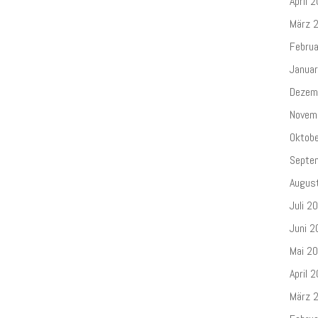
April 
März 
Febru
Janua
Dezem
Novem
Oktob
Septe
Augus
Juli 2
Juni 2
Mai 2
April 
März 