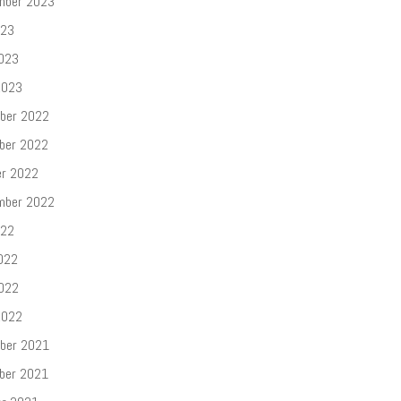
mber 2023
023
2023
2023
ber 2022
ber 2022
er 2022
mber 2022
022
022
2022
2022
ber 2021
ber 2021