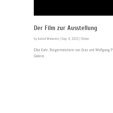
Der Film zur Ausstellung
by
Astrid Walentin
|
Sep. 6, 2022
|
Slider
Elke Kahr, Bürgermeisterin von Graz und Wolfgang Pa
Galerie...