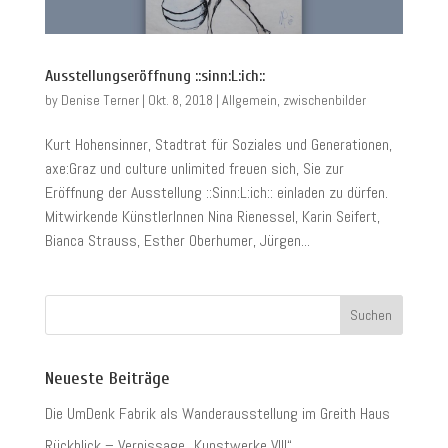
Ausstellungseröffnung ::sinn:L:ich::
by
Denise Terner
|
Okt. 8, 2018
|
Allgemein
,
zwischenbilder
Kurt Hohensinner, Stadtrat für Soziales und Generationen,
axe:Graz und culture unlimited freuen sich, Sie zur
Eröffnung der Ausstellung ::Sinn:L:ich:: einladen zu dürfen.
Mitwirkende KünstlerInnen Nina Rienessel, Karin Seifert,
Bianca Strauss, Esther Oberhumer, Jürgen...
Neueste Beiträge
Die UmDenk Fabrik als Wanderausstellung im Greith Haus
Rückblick – Vernissage „Kunstwerke VIII“