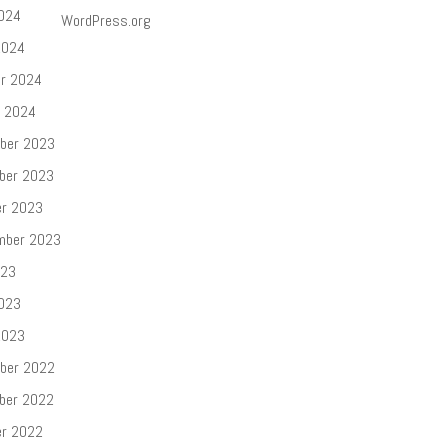
2024
WordPress.org
2024
ar 2024
r 2024
ber 2023
ber 2023
er 2023
mber 2023
023
2023
2023
ber 2022
ber 2022
er 2022