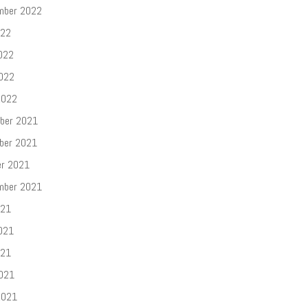
mber 2022
022
022
2022
2022
ber 2021
ber 2021
er 2021
mber 2021
021
021
021
2021
2021