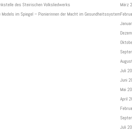
nkstelle des Steirischen Volksliedwerks
März 
e Models im Spiegel – Pionierinnen der Macht im Gesundheitssystem
Febru
Janua
Dezem
Oktob
Septe
Augus
Juli 2
Juni 2
Mai 2
April 
Febru
Septe
Juli 2