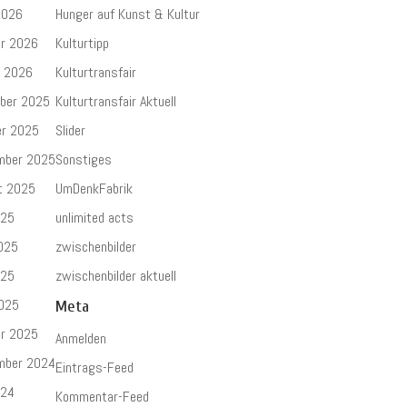
2026
Hunger auf Kunst & Kultur
ar 2026
Kulturtipp
r 2026
Kulturtransfair
ber 2025
Kulturtransfair Aktuell
er 2025
Slider
mber 2025
Sonstiges
t 2025
UmDenkFabrik
025
unlimited acts
025
zwischenbilder
025
zwischenbilder aktuell
2025
Meta
ar 2025
Anmelden
mber 2024
Eintrags-Feed
024
Kommentar-Feed