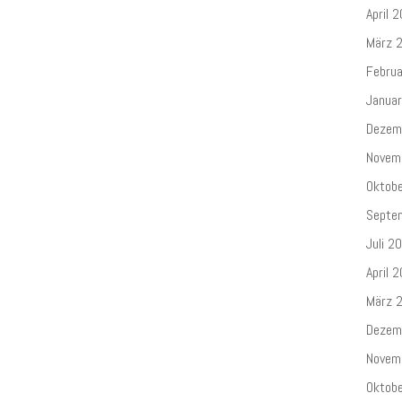
April 
März 
Febru
Janua
Dezem
Novem
Oktob
Septe
Juli 2
April 
März 
Dezem
Novem
Oktob