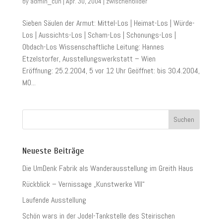
by
admin_cun
|
Apr. 30, 2004
|
zwischenbilder
Sieben Säulen der Armut: Mittel-Los | Heimat-Los | Würde-
Los | Aussichts-Los | Scham-Los | Schonungs-Los |
Obdach-Los Wissenschaftliche Leitung: Hannes
Etzelstorfer, Ausstellungswerkstatt – Wien
Eröffnung: 25.2.2004, 5 vor 12 Uhr Geöffnet: bis 30.4.2004,
MO...
Neueste Beiträge
Die UmDenk Fabrik als Wanderausstellung im Greith Haus
Rückblick – Vernissage „Kunstwerke VIII“
Laufende Ausstellung
Schön wars in der Jodel-Tankstelle des Steirischen