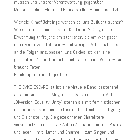
müssen uns unserer Verantwortung gegenüber
Menschenleben, Flora und Fauna stellen – und das jetzt.
Wieviele Klimaflüchtlinge werden bei uns Zuflucht suchen?
Wie sieht der Planet unserer Kinder aus? Die globale
Erwärmung trifft jene am stärksten, die am wenigsten
dafür verantwortlich sind – und weniger Mittel haben, sich
an die Folgen anzupassen. Uns Cakies ist klar: eine
gerechtere Zukunft braucht mehr als schöne Worte – sie
braucht Taten.
Hands up for climate justice!
THE CAKE ESCAPE ist ist eine virtuelle Band, bestehend
aus fünf animierten Mitgliedern. Ganz unter dem Motto
„Diversion, Equality, Unity“ stehen sie mit feministischen
und antirassistischen Liedtexten für Gleichberechtigung
und Gleichstellung. Die gezeichneten Charaktere
verschmelzen in der Live- Action Animation mit der Realität
und laden – mit Humor und Charme – zum Singen und
Tanzen ein. In der Stadt Graz setzen sie im öffentlichen