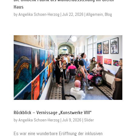
Haus
by
Angelika Schoen-Herzog
|
Juli 22, 2026
|
Allgemein
,
Blog
Rückblick – Vernissage „Kunstwerke VIII“
by
Angelika Schoen-Herzog
|
Juli 9, 2026
|
Slider
Es war eine wunderbare Eröffnung der inklusiven