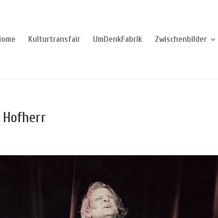
Home
Kulturtransfair
UmDenkFabrik
Zwischenbilder
t Hofherr