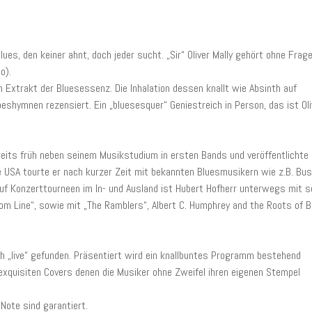
Blues, den keiner ahnt, doch jeder sucht. „Sir“ Oliver Mally gehört ohne Frag
o).
m Extrakt der Bluesessenz. Die Inhalation dessen knallt wie Absinth auf
beshymnen rezensiert. Ein „bluesesquer“ Geniestreich in Person, das ist Oli
ereits früh neben seinem Musikstudium in ersten Bands und veröffentlichte
 USA tourte er nach kurzer Zeit mit bekannten Bluesmusikern wie z.B. Bus
 Auf Konzerttourneen im In- und Ausland ist Hubert Hofherr unterwegs mit s
 Line“, sowie mit „The Ramblers“, Albert C. Humphrey and the Roots of B
uch „live“ gefunden. Präsentiert wird ein knallbuntes Programm bestehend
xquisiten Covers denen die Musiker ohne Zweifel ihren eigenen Stempel
ote sind garantiert.