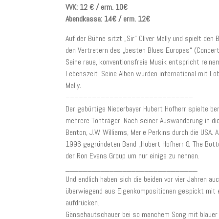
VVK: 12 € / erm. 10€
Abendkassa: 14€ / erm. 12€
Auf der Bühne sitzt „Sir“ Oliver Mally und spielt den 
den Vertretern des „besten Blues Europas“ (Concert
Seine raue, konventionsfreie Musik entspricht reine
Lebenszeit. Seine Alben wurden international mit Lo
Mally.
–––––––––––––––––––––––––––––
Der gebürtige Niederbayer Hubert Hofherr spielte b
mehrere Tonträger. Nach seiner Auswanderung in die
Benton, J.W. Williams, Merle Perkins durch die USA.
1996 gegründeten Band „Hubert Hofherr & The Bottom
der Ron Evans Group um nur einige zu nennen.
______________________________
Und endlich haben sich die beiden vor vier Jahren a
überwiegend aus Eigenkompositionen gespickt mit e
aufdrücken.
Gänsehautschauer bei so manchem Song mit blauer N