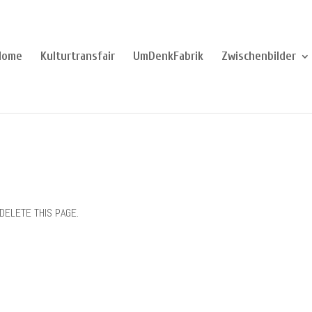
Home
Kulturtransfair
UmDenkFabrik
Zwischenbilder
R DELETE THIS PAGE.