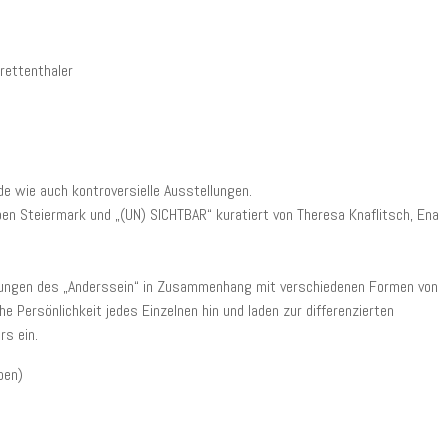
rettenthaler
de wie auch kontroversielle Ausstellungen.
eben Steiermark und „(UN) SICHTBAR“ kuratiert von Theresa Knaflitsch, Ena
ellungen des „Anderssein“ in Zusammenhang mit verschiedenen Formen von
he Persönlichkeit jedes Einzelnen hin und laden zur differenzierten
rs ein.
ben)