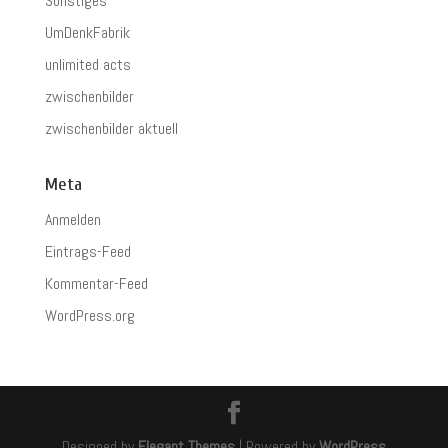
Sonstiges
UmDenkFabrik
unlimited acts
zwischenbilder
zwischenbilder aktuell
Meta
Anmelden
Eintrags-Feed
Kommentar-Feed
WordPress.org
Designed by
Elegant Themes
| Powered by
WordPress