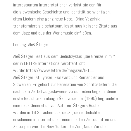
interessanten Interpretationen verleiht sie den für
die slowenische Geschichte und Identität so wichtigen,
alten Liedern eine ganz neue Note. Brina Vogelnik
transformiert sie behutsam, lässt musikalische Zitate aus
dem Jazz und aus der Worldmusic einfließen.
Lesung: Aleš Šteger
Aleš Šteger liest aus dem Gedichzyklus „Die Grenze in mir“,
der in LETTRE International veröffentlicht
wurde: https://www.lettre.de/magazin/li-111
Aleš Šteger ist Lyriker, Essayist und Romancier aus
Slowenien. Er gehört zur Generation von Schriftstellern, die
nach dem Zerfall Jugoslawiens zu schreiben begann. Seine
erste Gedichtsammlung »Šahovnice ur« (1995) begründete
eine neue Generation von Autoren. Štegers Bücher
wurden in 16 Sprachen übersetzt, seine Gedichte
erschienen in international renommierten Zeitschriften und
Zeitungen wie The New Yorker, Die Zeit, Neue Züricher