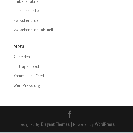
UmDenkFabrik
unlimited acts
zwischenbilder
zwischenbilder aktuell
Meta
Anmelden
Eintrags-Feed
Kommentar-Feed
WordPress.org
Designed by
Elegant Themes
| Powered by
WordPress