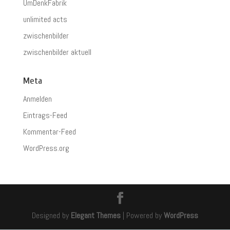
UmDenkFabrik
unlimited acts
zwischenbilder
zwischenbilder aktuell
Meta
Anmelden
Eintrags-Feed
Kommentar-Feed
WordPress.org
Designed by
Elegant Themes
| Powered by
WordPress