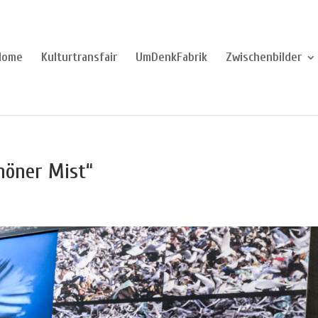
Home
Kulturtransfair
UmDenkFabrik
Zwischenbilder
höner Mist“