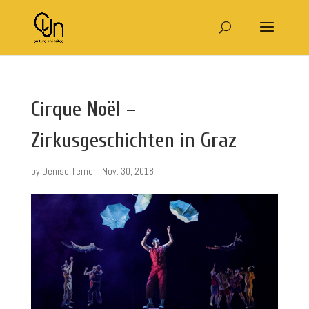
Cirque Noël –
Zirkusgeschichten in Graz
by
Denise Terner
|
Nov. 30, 2018