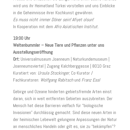
wird uns ihr Heimatland Türkei vorstellen und uns Einblicke
in die Geheimnisse ihrer Kochkunst gewähren.
Es muss nicht immer Döner sein! Afiyet olsun!
In Kooperation mit dem
Afro Asiatischen Institut.
19:00 Uhr
Weltenbummler – Neue Tiere und Pflanzen unter uns
Ausstellungseröffnung
Ort:
Universalmuseum Joanneum | Naturkundemuseum |
Joanneumsviertel | Zugang Kalchberggasse | 8010 Graz
Kuratiert von:
Ursula Stockinger
; Co-Kurator /
Fachkuratoren:
Wolfgang Rabitsch
und
Franz Essl
Gebirge und Ozeane hinderten gebietsfremde Arten einst
daran, sich in weit entfernten Gebieten auszubreiten. Der
Mensch hat diese Barrieren vielfach für “biologische
Invasionen” durchlässig gemacht. Sind diese neuen Arten in
der heimischen Lebewelt gelungene Anpassungen der Natur
an menschliches Handeln oder gilt es, sie zu “bekämpfen”?