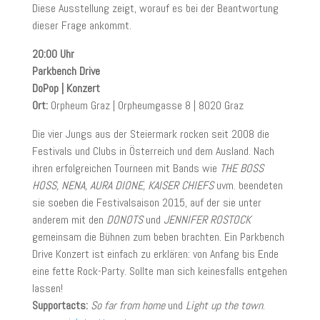
Diese Ausstellung zeigt, worauf es bei der Beantwortung
dieser Frage ankommt.
20:00 Uhr
Parkbench Drive
DoPop | Konzert
Ort:
Orpheum Graz | Orpheumgasse 8 | 8020 Graz
Die vier Jungs aus der Steiermark rocken seit 2008 die
Festivals und Clubs in Österreich und dem Ausland. Nach
ihren erfolgreichen Tourneen mit Bands wie
THE BOSS
HOSS, NENA, AURA DIONE, KAISER CHIEFS
uvm. beendeten
sie soeben die Festivalsaison 2015, auf der sie unter
anderem mit den
DONOTS
und
JENNIFER ROSTOCK
gemeinsam die Bühnen zum beben brachten. Ein Parkbench
Drive Konzert ist einfach zu erklären: von Anfang bis Ende
eine fette Rock-Party. Sollte man sich keinesfalls entgehen
lassen!
Supportacts:
So far from home
und
Light up the town
.