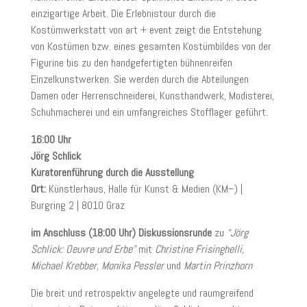
einzigartige Arbeit. Die Erlebnistour durch die
Kostümwerkstatt von art + event zeigt die Entstehung
von Kostümen bzw. eines gesamten Kostümbildes von der
Figurine bis zu den handgefertigten bühnenreifen
Einzelkunstwerken. Sie werden durch die Abteilungen
Damen oder Herrenschneiderei, Kunsthandwerk, Modisterei,
Schuhmacherei und ein umfangreiches Stofflager geführt.
16:00 Uhr
Jörg Schlick
Kuratorenführung durch die Ausstellung
Ort:
Künstlerhaus, Halle für Kunst & Medien (KM–) |
Burgring 2 | 8010 Graz
im Anschluss (18:00 Uhr) Diskussionsrunde
zu
“Jörg
Schlick: Oeuvre und Erbe”
mit
Christine Frisinghelli,
Michael Krebber, Monika Pessler
und
Martin Prinzhorn
Die breit und retrospektiv angelegte und raumgreifend