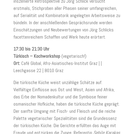
inszenierte Retrospektive zu Jörg Schlick versucht
erstmals, Stichproben aller Phasen seiner umfangreichen,
auf Serialität und Kombinatorik angelegten Arbeitsweise zu
bündeln. In der anschließenden Gesprächsrunde werden
Einschätzungen und Neubewertungen von Jörg Schlicks
facettenreichem Schaffen und Werk heute erörtert.
17:30 bis 21:30 Uhr
Türkisch – Kochworkshop
(vegetarisch!)
Ort:
Café Global, Afro-Asiatisches-Institut Graz | |
Leechgasse 22 | 8010 Graz
Die türkische Küche weist unzählige Schätze auf.
Vielfältige Einflüsse aus Ost und West, Asien und Afrika,
das Erbe der Nomadenkultur und die Symbiose feiner
osmanischer Hofküche, haben die türkische Küche geprägt.
Der sanfte Umgang mit Fisch- und Fleisch und die reiche
Palette vegetarischer Spezialitäten sind die Grundessenz
der türkischen Küche. Die Gerichte erfüllten das Auge mit
Freude und entzücken die Zunge. Referentin
Sebile Karakas