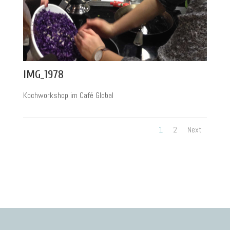
IMG_1978
Kochworkshop im Café Global
1
2
Next