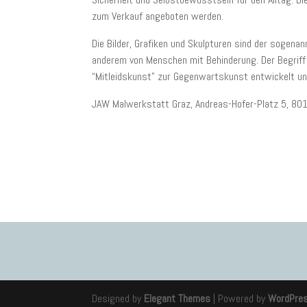
zum Verkauf angeboten werden.
Die Bilder, Grafiken und Skulpturen sind der sogena
anderem von Menschen mit Behinderung. Der Begriff 
“Mitleidskunst” zur Gegenwartskunst entwickelt und 
JAW Malwerkstatt Graz, Andreas-Hofer-Platz 5, 80
Designed by
Elegant Themes
| Powered by
WordPre