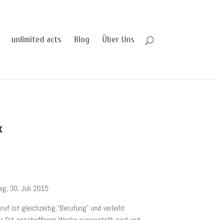
unlimited acts
Blog
Über Uns
k
g, 30. Juli 2015
ruf ist gleichzeitig “Berufung” und verleiht
 vor Ort geschaffenen Werke ausgestellt sind und