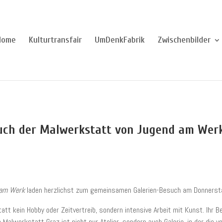
Home
Kulturtransfair
UmDenkFabrik
Zwischenbilder
uch der Malwerkstatt von Jugend am Wer
 am Werk
laden herzlichst zum gemeinsamen Galerien-Besuch am Donnersta
tt kein Hobby oder Zeitvertreib, sondern intensive Arbeit mit Kunst. Ihr Be
 Malwerkstatt Graz ist nicht nur Atelier, sondern auch Galerie, in der die