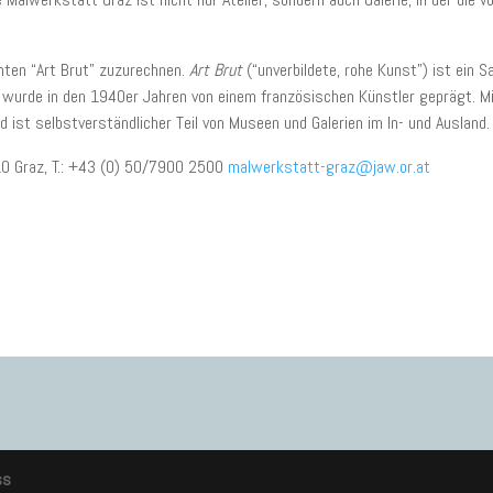
nnten “Art Brut” zuzurechnen.
Art Brut
(“unverbildete, rohe Kunst”) ist ein 
wurde in den 1940er Jahren von einem französischen Künstler geprägt. Mi
ist selbstverständlicher Teil von Museen und Galerien im In- und Ausland.
10 Graz, T.: +43 (0) 50/7900 2500
malwerkstatt-graz@jaw.or.at
ss