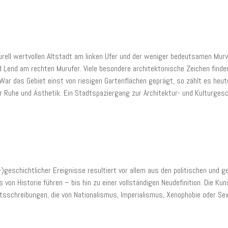
lturell wertvollen Altstadt am linken Ufer und der weniger bedeutsamen Mur
d Lend am rechten Murufer. Viele besondere architektonische Zeichen find
 War das Gebiet einst von riesigen Gartenflächen geprägt, so zählt es he
r Ruhe und Ästhetik. Ein Stadtspaziergang zur Architektur- und Kulturges
geschichtlicher Ereignisse resultiert vor allem aus den politischen und g
von Historie führen – bis hin zu einer vollständigen Neudefinition. Die Ku
htsschreibungen, die von Nationalismus, Imperialismus, Xenophobie oder Se