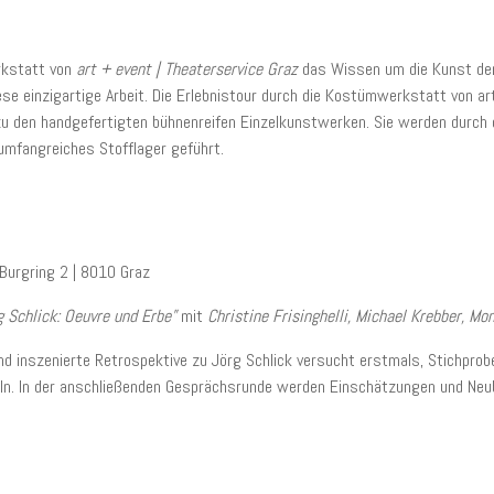
rkstatt von
art + event | Theaterservice Graz
das Wissen um die Kunst der
iese einzigartige Arbeit. Die Erlebnistour durch die Kostümwerkstatt von 
u den handgefertigten bühnenreifen Einzelkunstwerken. Sie werden durch 
umfangreiches Stofflager geführt.
Burgring 2 | 8010 Graz
g Schlick: Oeuvre und Erbe”
mit
Christine Frisinghelli, Michael Krebber, Mo
nd inszenierte Retrospektive zu Jörg Schlick versucht erstmals, Stichprobe
eln. In der anschließenden Gesprächsrunde werden Einschätzungen und Ne