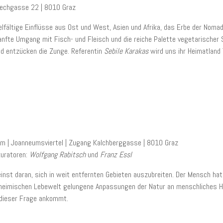
 Leechgasse 22 | 8010 Graz
elfältige Einflüsse aus Ost und West, Asien und Afrika, das Erbe der Nom
anfte Umgang mit Fisch- und Fleisch und die reiche Palette vegetarischer 
und entzücken die Zunge. Referentin
Sebile Karakas
wird uns ihr Heimatland T
s
 | Joanneumsviertel | Zugang Kalchberggasse | 8010 Graz
kuratoren:
Wolfgang Rabitsch
und
Franz Essl
nst daran, sich in weit entfernten Gebieten auszubreiten. Der Mensch hat d
 heimischen Lebewelt gelungene Anpassungen der Natur an menschliches Ha
 dieser Frage ankommt.