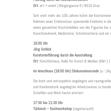
Ort:
art + event | Bürgergasse 6 | 8010 Graz
Seit weit mehr als 100 Jahren hütet die Kostümwe
Rahmen einer Erlebnistour spannende Einblicke in d
eines gesamten Kostümbildes von der Figurine bis z
Kunsthandwerk, Modisterei, Schuhmacherei und ein 
16:00 Uhr
Jörg Schlick
Kuratorenführung durch die Ausstellung
Ort:
Künstlerhaus, Halle für Kunst & Medien (KM–) | 
im Anschluss (18:00 Uhr) Diskussionsrunde
zu
“Jör
Die breit und retrospektiv angelegte und raumgreife
und Kombinatorik angelegten Arbeitsweise zu bünd
Schaffen und Werk heute erörtert.
17:30 bis 21:30 Uhr
Türkisch – Kochworkshop
(vegetarisch!)