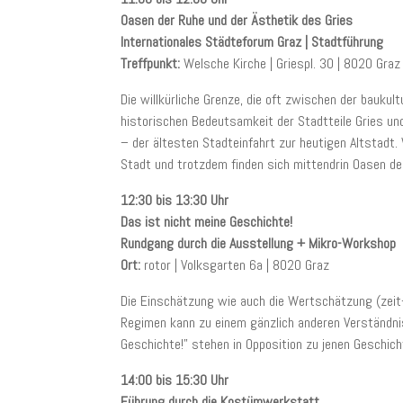
Oasen der Ruhe und der Ästhetik des Gries
Internationales Städteforum Graz | Stadtführung
Treffpunkt:
Welsche Kirche | Griespl. 30 | 8020 Graz
Die willkürliche Grenze, die oft zwischen der bauku
historischen Bedeutsamkeit der Stadtteile Gries un
– der ältesten Stadteinfahrt zur heutigen Altstadt.
Stadt und trotzdem finden sich mittendrin Oasen de
12:30 bis 13:30 Uhr
Das ist nicht meine Geschichte!
Rundgang durch die Ausstellung + Mikro-Workshop
Ort:
rotor | Volksgarten 6a | 8020 Graz
Die Einschätzung wie auch die Wertschätzung (zeit-)
Regimen kann zu einem gänzlich anderen Verständnis 
Geschichte!” stehen in Opposition zu jenen Geschic
14:00 bis 15:30 Uhr
Führung durch die Kostümwerkstatt