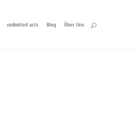
unlimited acts
Blog
Über Uns