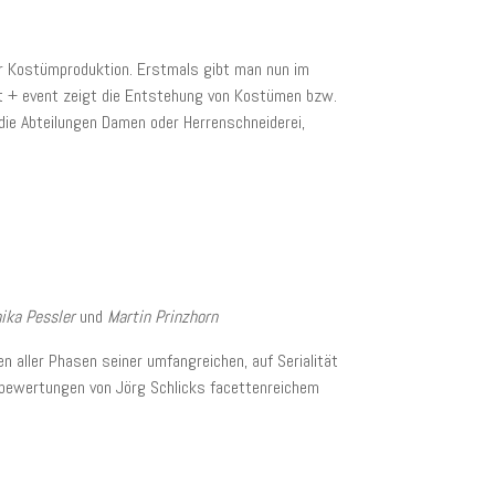
 Kostümproduktion. Erstmals gibt man nun im
art + event zeigt die Entstehung von Kostümen bzw.
die Abteilungen Damen oder Herrenschneiderei,
nika Pessler
und
Martin Prinzhorn
n aller Phasen seiner umfangreichen, auf Serialität
ubewertungen von Jörg Schlicks facettenreichem