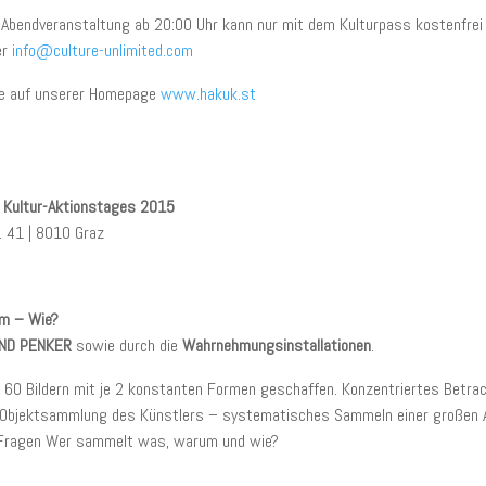
Die Abendveranstaltung ab 20:00 Uhr kann nur mit dem Kulturpass kostenfr
er
info@culture-unlimited.com
Sie auf unserer Homepage
www.hakuk.st
& Kultur-Aktionstages 2015
 41 | 8010 Graz
m – Wie?
AND PENKER
sowie durch die
Wahrnehmungsinstallationen
.
60 Bildern mit je 2 konstanten Formen geschaffen. Konzentriertes Betrach
r Objektsammlung des Künstlers – systematisches Sammeln einer großen An
 Fragen Wer sammelt was, warum und wie?