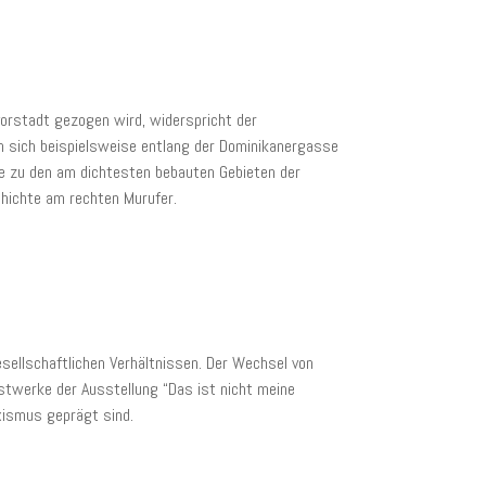
vorstadt gezogen wird, widerspricht der
en sich beispielsweise entlang der Dominikanergasse
ute zu den am dichtesten bebauten Gebieten der
chichte am rechten Murufer.
esellschaftlichen Verhältnissen. Der Wechsel von
nstwerke der Ausstellung “Das ist nicht meine
xismus geprägt sind.