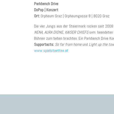
Parkbench Drive
DoPop | Konzert
Ort:
Orpheum Graz | Orpheumgasse 8 | 8020 Graz
Die vier Jungs aus der Steiermark rocken seit 2008 
NENA, AURA DIONE, KAISER CHIEFS
uvm. beendeten 
Bühnen zum beben brachten. Ein Parkbench Drive Konz
Supportacts:
So far from home
und
Light up the to
www.spielstaetten.at