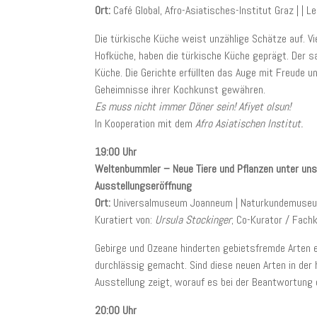
Ort:
Café Global, Afro-Asiatisches-Institut Graz | |
Die türkische Küche weist unzählige Schätze auf. Vi
Hofküche, haben die türkische Küche geprägt. Der s
Küche. Die Gerichte erfüllten das Auge mit Freude 
Geheimnisse ihrer Kochkunst gewähren.
Es muss nicht immer Döner sein! Afiyet olsun!
In Kooperation mit dem
Afro Asiatischen Institut.
19:00 Uhr
Weltenbummler – Neue Tiere und Pflanzen unter un
Ausstellungseröffnung
Ort:
Universalmuseum Joanneum | Naturkundemuseum
Kuratiert von:
Ursula Stockinger
; Co-Kurator / Fach
Gebirge und Ozeane hinderten gebietsfremde Arten ei
durchlässig gemacht. Sind diese neuen Arten in der
Ausstellung zeigt, worauf es bei der Beantwortung
20:00 Uhr