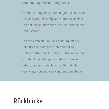
Veranstaltungsformaten vorgestellt.
Die Ausrichtung der Ausstellungsthemen bezieht
sich schwerpunktmäßig auf kulturelle, soziale
und politische Interessen und Bedürfnisse der
Gesellschaft.
Das Team von culture unlimited fungiert als
Schnittstelle zwischen professionellen
Kulturschaffenden, Künstlern und Künstlerinnen,
sozialen Einrichtungen und dem kulturellen
Leben, das sich gewöhnlich außerhalb der
Reichweite von sozialen Randgruppen abspielt.
Rückblicke