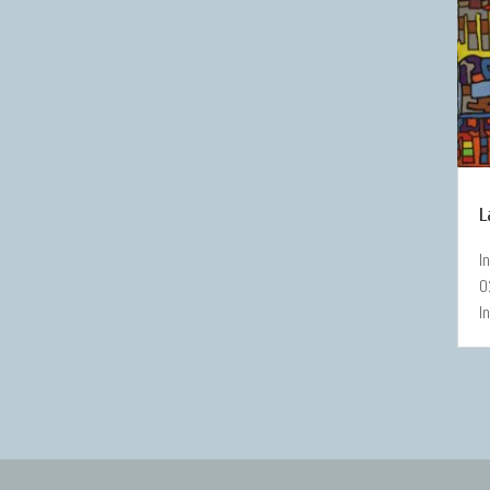
L
I
0
I