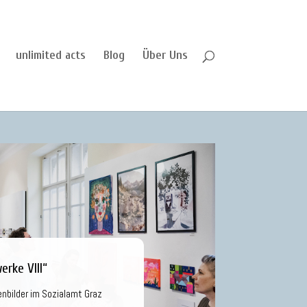
unlimited acts
Blog
Über Uns
erke VIII“
nbilder im Sozialamt Graz